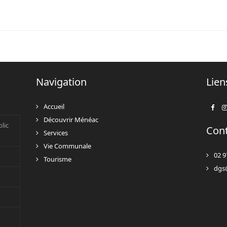
Navigation
Lien
Accueil
Face
Découvrir Ménéac
lic
Con
Services
Vie Communale
02 9
Tourisme
dgs