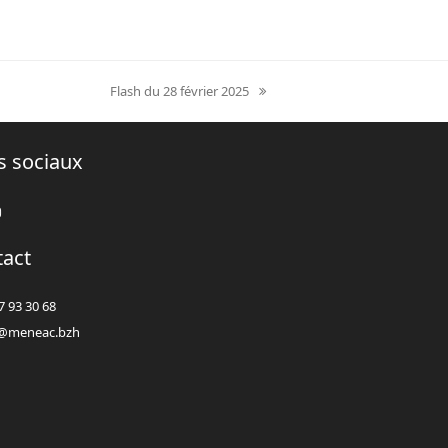
Flash du 28 février 2025
next
post:
s sociaux
book
Instagram
tact
7 93 30 68
@meneac.bzh