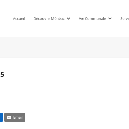
Accueil
Découvrir Ménéac
Vie Communale
Serv
25
Email